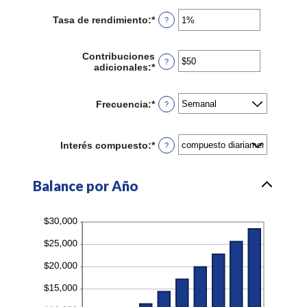
amount
$2,000,000,000
between
Tasa de rendimiento
:
*
Enter
?
1
an
and
amount
100
between
Contribuciones
?
0%
adicionales
:
*
Enter
and
an
20%
amount
between
Frecuencia
:
*
?
$0
and
$10,000,000
Interés compuesto
:
*
?
Balance por Año