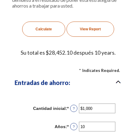
ahorros a trabajar para usted.
Su total es $28,452.10 después 10 years.
*
Indicates Required.
Entradas de ahorro:
Cantidad inicial
:
*
Enter
?
an
amount
between
Años
:
*
Enter
?
$0
an
and