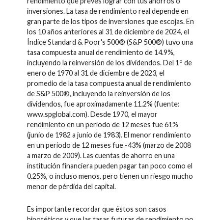
rendimiento que preves lograr con tus ahorros o
inversiones. La tasa de rendimiento real depende en
gran parte de los tipos de inversiones que escojas. En
los 10 años anteriores al 31 de diciembre de 2024, el
Índice Standard & Poor's 500® (S&P 500®) tuvo una
tasa compuesta anual de rendimiento de 14.9%,
o
incluyendo la reinversión de los dividendos. Del 1
de
enero de 1970 al 31 de diciembre de 2023, el
promedio de la tasa compuesta anual de rendimiento
de S&P 500®, incluyendo la reinversión de los
dividendos, fue aproximadamente 11.2% (fuente:
www.spglobal.com). Desde 1970, el mayor
rendimiento en un período de 12 meses fue 61%
(junio de 1982 a junio de 1983). El menor rendimiento
en un período de 12 meses fue -43% (marzo de 2008
a marzo de 2009). Las cuentas de ahorro en una
institución financiera pueden pagar tan poco como el
0.25%, o incluso menos, pero tienen un riesgo mucho
menor de pérdida del capital.
Es importante recordar que éstos son casos
hipotéticos y que las tasas futuras de rendimiento no